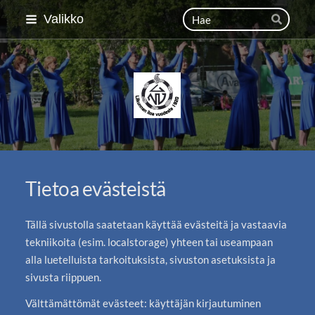
Siirry
Haku
Valikko
Hae
sivun
sisältöön
Lahden Naisvoimistelija
Tietoa evästeistä
Tällä sivustolla saatetaan käyttää evästeitä ja vastaavia
tekniikoita (esim. localstorage) yhteen tai useampaan
alla luetelluista tarkoituksista, sivuston asetuksista ja
sivusta riippuen.
Välttämättömät evästeet: käyttäjän kirjautuminen