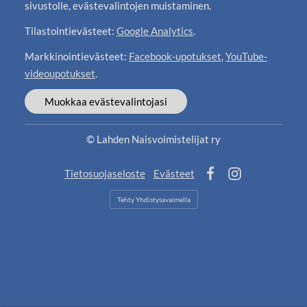
sivustolle, evästevalintojen muistaminen.
Tilastointievästeet:
Google Analytics
.
Markkinointievästeet:
Facebook-upotukset
,
YouTube-
videoupotukset
.
Muokkaa evästevalintojasi
©
Lahden Naisvoimistelijat ry
Tietosuojaseloste
Evästeet
Facebook
Instagram
Tehty Yhdistysavaimella