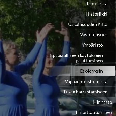
Tähtiseura
Historiikki
Uskollisuuden Kilta
Vastuullisuus
Ympäristö
Epäasialliseen käytökseen
puuttuminen
Et ole yksin
Vapaaehtoistoiminta
Tukea harrastamiseen
Hinnasto
Ilmoittautuminen