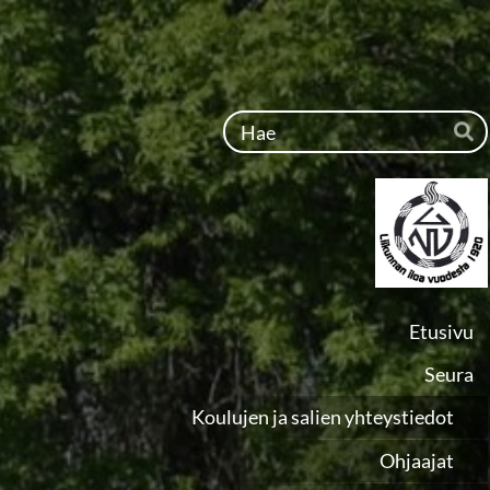
Siirry
sivun
sisältöön
Ha
Etusivu
Seura
Koulujen ja salien yhteystiedot
Ohjaajat