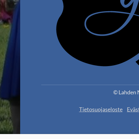
©
Lahden N
Tietosuojaseloste
Eväs