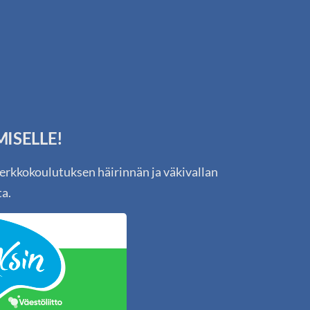
ISELLE!
erkkokoulutuksen häirinnän ja väkivallan
ta.