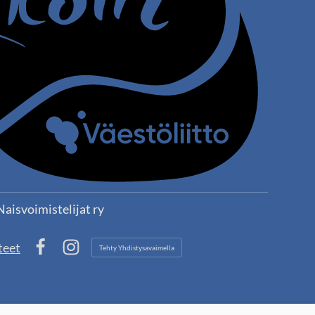
aisvoimistelijat ry
teet
Tehty Yhdistysavaimella
Facebook
Instagram