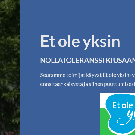
Et ole yksin
Haku
e
Lahden Naisvoimistelijat ry
NOLLATOLERANSSI KIUSAAM
Seuramme toimijat käyvät Et ole yksin -v
ennaltaehkäisystä ja siihen puuttumises