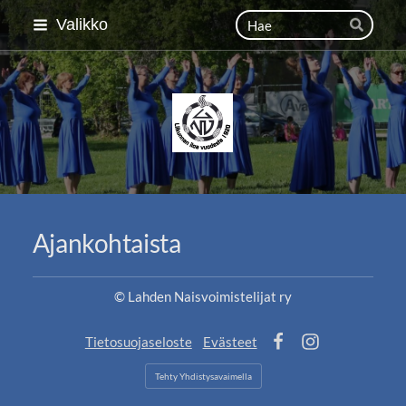
Siirry
Haku
Valikko
Hae
sivun
sisältöön
Lahden Naisvoimistelija
Ajankohtaista
©
Lahden Naisvoimistelijat ry
Tietosuojaseloste
Evästeet
Facebook
Instagram
Tehty Yhdistysavaimella