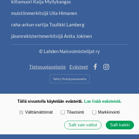
kiltamuori Kaija Myllykangas
muistiinmerkitsijä Ulla Himanen
raha-arkun vartija Tuulikki Lamberg
jäsenrekisterinmerkitsijä Anita Jokinen
©
Lahden Naisvoimistelijat ry
Tietosuojaseloste
Evästeet
Facebook
Instagram
Tehty Yhdistysavaimella
Tällä sivustolla käytetään evästeitä.
Lue lisää evästeistä.
Valitse käytettävät evästeet
Välttämättömät
Tilastointi
Markkinointi
Salli vain valitut
Salli kaikki