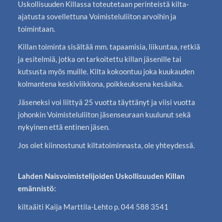
Uskollisuuden Killassa toteutetaan perinteistä kilta-
ajatusta sovellettuna Voimisteluliiton arvoihin ja
toimintaan.
Killan toiminta sisältää mm. tapaamisia, liikuntaa, retkiä
ja esitelmiä, jotka on tarkoitettu killan jäsenille tai
kutsusta myös muille. Kilta kokoontuu joka kuukauden
kolmantena keskiviikkona, poikkeuksena kesäaika.
Jäseneksi voi liittyä 25 vuotta täyttänyt ja viisi vuotta
johonkin Voimisteluliiton jäsenseuraan kuulunut sekä
nykyinen että entinen jäsen.
Jos olet kiinnostunut kiltatoiminnasta, ole yhteydessä.
Lahden Naisvoimistelijoiden Uskollisuuden Killan
emännistö:
kiltaäiti Kaija Marttila-Lehto p. 044 588 3541