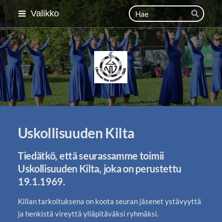
Siirry
Haku
Valikko
Hae
sivun
sisältöön
Lahden Naisvoimistelija
Uskollisuuden Kilta
Tiedätkö, että seurassamme toimii
Uskollisuuden Kilta, joka on perustettu
19.1.1969.
Killan tarkoituksena on koota seuran jäsenet ystävyyttä
ja henkistä vireyttä ylläpitäväksi ryhmäksi.