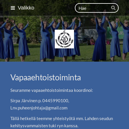
Siirry
Haku
Valikko
Hae
sivun
sisältöön
Lahden Naisvoimistelija
Vapaaehtoistoiminta
Seuramme vapaaehtoistoimintaa koordinoi:
Sirpa Järvinen p. 0445990100,
Lnv.puheenjohtaja@gmail.com
Tällä hetkellä teemme yhteistyötä mm. Lahden seudun
kehitysvammaisten tuki ryn kanssa.