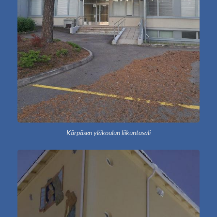
Kärpäsen yläkoulun liikuntasali