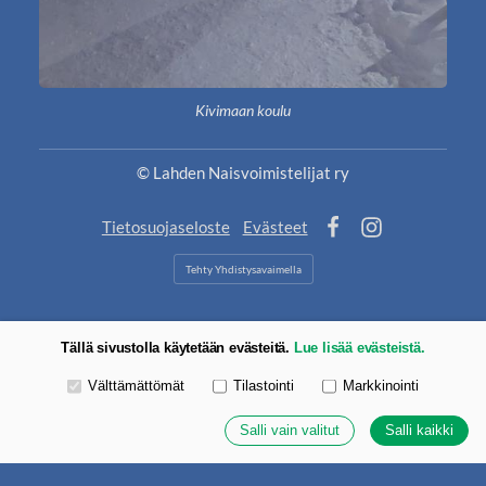
Kivimaan koulu
©
Lahden Naisvoimistelijat ry
Tietosuojaseloste
Evästeet
Facebook
Instagram
Tehty Yhdistysavaimella
Tällä sivustolla käytetään evästeitä.
Lue lisää evästeistä.
Valitse käytettävät evästeet
Välttämättömät
Tilastointi
Markkinointi
Salli vain valitut
Salli kaikki