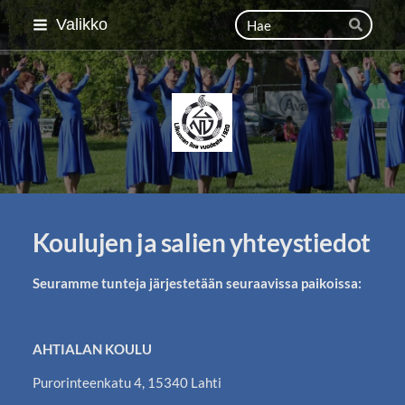
Siirry
Haku
Valikko
Hae
sivun
sisältöön
Lahden Naisvoimistelija
Koulujen ja salien yhteystiedot
Seuramme tunteja järjestetään seuraavissa paikoissa:
AHTIALAN KOULU
Purorinteenkatu 4, 15340 Lahti