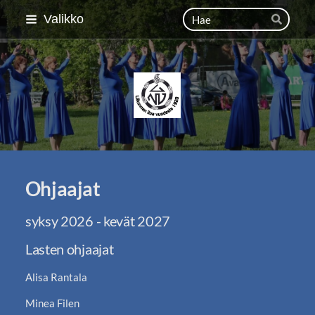
Siirry
Haku
Valikko
Hae
sivun
sisältöön
Lahden Naisvoimistelija
Ohjaajat
syksy 2026 - kevät 2027
Lasten ohjaajat
Alisa Rantala
Minea Filen