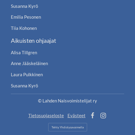
Susanna Kyrö
Emilia Pesonen
Tiia Kohonen
Aikuisten ohjaajat
Alisa Tillgren
Anne Jääskeläinen
Laura Pulkkinen
Susanna Kyrö
©
Lahden Naisvoimistelijat ry
Tietosuojaseloste
Evästeet
Facebook
Instagram
Tehty Yhdistysavaimella