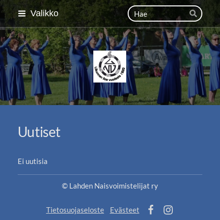
Siirry
Haku
Valikko
Hae
sivun
sisältöön
Lahden Naisvoimistelija
Uutiset
Ei uutisia
©
Lahden Naisvoimistelijat ry
Tietosuojaseloste
Evästeet