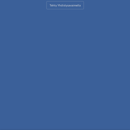
Facebook
Instagram
Tehty Yhdistysavaimella